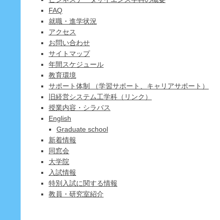
FAQ
就職・進学状況
アクセス
お問い合わせ
サイトマップ
年間スケジュール
教育環境
サポート体制 （学習サポート、キャリアサポート）
旧経営システム工学科（リンク）
授業内容・シラバス
English
Graduate school
新着情報
同窓会
大学院
入試情報
特別入試に関する情報
教員・研究室紹介