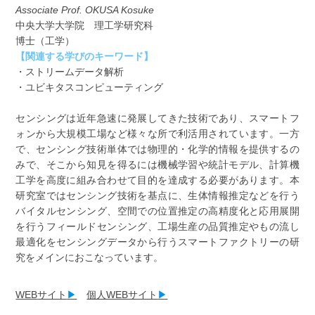
Associate Prof. OKUSA Kosuke
中央大学大学院 理工学研究科
博士（工学）
【関連する学びのキーワード】
・ストリームデータ解析
・ユビキタスコンピューティング
センシングは近年急速に発展してきた技術であり、スマートフ
ォンから大規模工場など様々な所で利活用されています。一方
で、センシング技術単体では物理的・化学的情報を提供するの
みで、そこから知見を得るには機械学習や統計モデル、計算機
工学を高度に組み合わせて目的を達成する必要があります。本
研究室ではセンシング技術を基点に、生体情報推定などを行う
バイタルセンシング、空間での位置推定の高精度化と応用展開
を行うフィールドセンシング、工場生産の品質推定やもの流し
最適化をセンシングデータから行うスマートファクトリーの研
究をメインにおこなっています。
WEB
サイト
▶
個人WEBサイト
▶