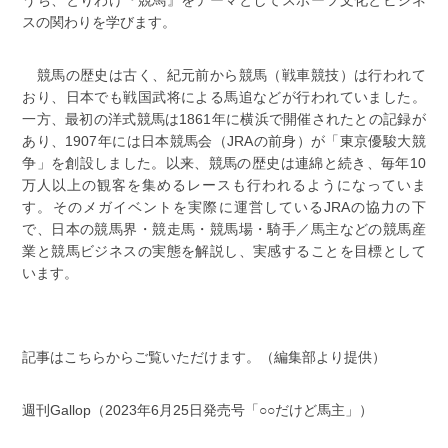
うち、とりわけ『競馬』をテーマとしてスポーツ文化とビジネ
スの関わりを学びます。
競馬の歴史は古く、紀元前から競馬（戦車競技）は行われて
おり、日本でも戦国武将による馬追などが行われていました。
一方、最初の洋式競馬は1861年に横浜で開催されたとの記録が
あり、1907年には日本競馬会（JRAの前身）が「東京優駿大競
争」を創設しました。以来、競馬の歴史は連綿と続き、毎年10
万人以上の観客を集めるレースも行われるようになっていま
す。そのメガイベントを実際に運営しているJRAの協力の下
で、日本の競馬界・競走馬・競馬場・騎手／馬主などの競馬産
業と競馬ビジネスの実態を解説し、実感することを目標として
います。
記事はこちらからご覧いただけます。（編集部より提供）
週刊Gallop（2023年6月25日発売号「○○だけど馬主」）