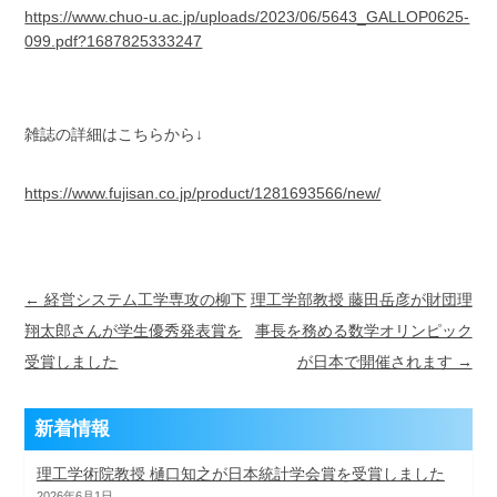
https://www.chuo-u.ac.jp/uploads/2023/06/5643_GALLOP0625-
099.pdf?1687825333247
雑誌の詳細はこちらから↓
https://www.fujisan.co.jp/product/1281693566/new/
Post navigation
← 経営システム工学専攻の柳下
理工学部教授 藤田岳彦が財団理
翔太郎さんが学生優秀発表賞を
事長を務める数学オリンピック
受賞しました
が日本で開催されます →
新着情報
理工学術院教授 樋口知之が日本統計学会賞を受賞しました
2026年6月1日