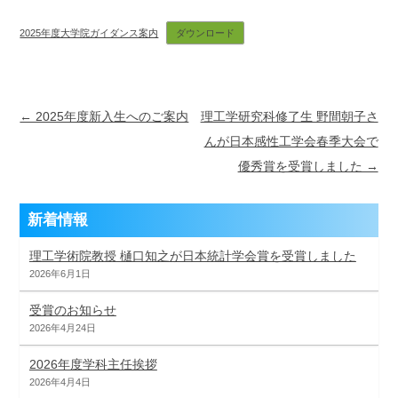
2025年度大学院ガイダンス案内
ダウンロード
Post navigation
← 2025年度新入生へのご案内
理工学研究科修了生 野間朝子さ
んが日本感性工学会春季大会で
優秀賞を受賞しました →
新着情報
理工学術院教授 樋口知之が日本統計学会賞を受賞しました
2026年6月1日
受賞のお知らせ
2026年4月24日
2026年度学科主任挨拶
2026年4月4日