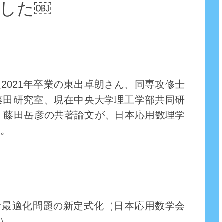
した￼
2021年卒業の東出卓朗さん、同専攻修士
に藤田研究室、現在中央大学理工学部共同研
、藤田岳彦の共著論文が、日本応用数理学
た。
オ最適化問題の新定式化（日本応用数学会
．）