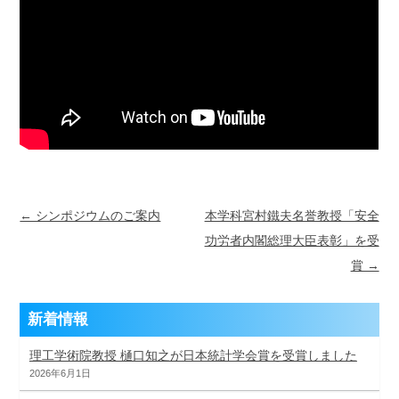
Post navigation
← シンポジウムのご案内
本学科宮村鐵夫名誉教授「安全
功労者内閣総理大臣表彰」を受
賞 →
新着情報
理工学術院教授 樋口知之が日本統計学会賞を受賞しました
2026年6月1日